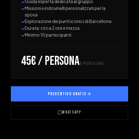
Guida esperta dedicata al gruppo
✓
Missioni e indovinelli personalizzati per la
✓
sposa
Esplorazione dei punti iconici di Barcellona
✓
Durata: circa 2 ore e mezza
✓
Minimo 10 partecipanti
✓
45€ / persona
A PERSONA
PREVENTIVO GRATIS
WHATSAPP