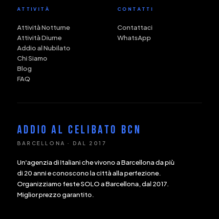
ATTIVITÀ
CONTATTI
Attività Notturne
Contattaci
Attività Diurne
WhatsApp
Addio al Nubilato
Chi Siamo
Blog
FAQ
ADDIO AL CELIBATO BCN
BARCELLONA · DAL 2017
Un'agenzia di Italiani che vivono a Barcellona da più
di 20 anni e conoscono la città alla perfezione.
Organizziamo feste SOLO a Barcellona, dal 2017.
Miglior prezzo garantito.