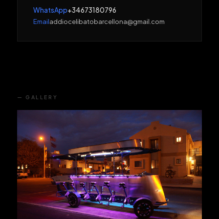
WhatsApp
+34673180796
Email
addiocelibatobarcellona@gmail.com
— GALLERY