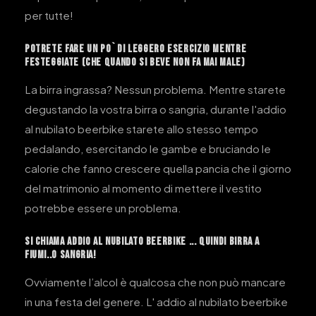
per tutte!
POTRETE FARE UN PO`DI LEGGERO ESERCIZIO MENTRE
FESTEGGIATE (CHE QUANDO SI BEVE NON FA MAI MALE)
La birra ingrassa? Nessun problema. Mentre starete
degustando la vostra birra o sangria, durante l'addio
al nubilato beerbike starete allo stesso tempo
pedalando, esercitando le gambe e bruciando le
calorie che fanno crescere quella pancia che il giorno
del matrimonio al momento di mettere il vestito
potrebbe essere un problema.
SI CHIAMA ADDIO AL NUBILATO BEERBIKE ... QUINDI BIRRA A
FIUMI..O SANGRIA!
Ovviamente l’alcol è qualcosa che non può mancare
in una festa del genere. L' addio al nubilato beerbike