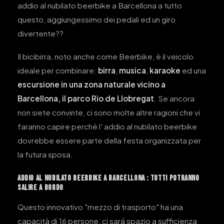
addio al nubilato beerbike a Barcellona a tutto
questo, aggiungessimo dei pedali ed un giro
divertente??
Il bicibirra, noto anche come Beerbike, è il veicolo
ideale per combinare:
birra
,
musica
,
karaoke
ed una
escursione in una zona
naturale vicino a
Barcellona, il parco Rio de Llobregat
. Se ancora
non siete convinte, ci sono molte altre ragioni che vi
faranno capire perché l' addio al nubilato beerbike
dovrebbe essere parte della festa organizzata per
la futura sposa.
ADDIO AL NUBILATO BEERBIKE A BARCELLONA : TUTTI POTRANNO
SALIRE A BORDO
Questo innovativo "mezzo di trasporto" ha una
capacità di 16 persone, ci sará spazio a sufficienza