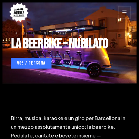
—
ATTIVITÀ POMERIDIANE
La Beerbike – Nubilato
50€ / persona
Birra, musica, karaoke e un giro per Barcellona in
un mezzo assolutamente unico: la beerbike.
Pedalate, cantate e bevete insieme —