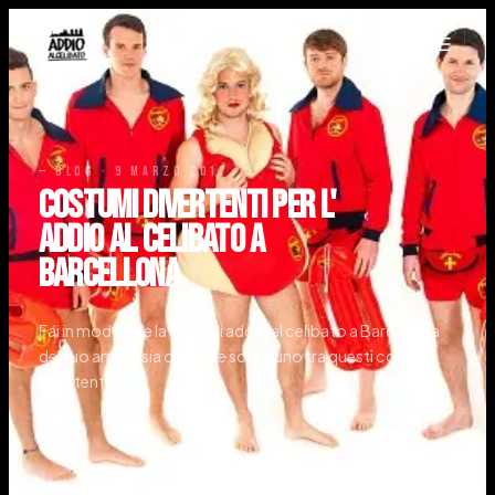
— BLOG ·
9 marzo 2017
COSTUMI DIVERTENTI PER L'
ADDIO AL CELIBATO A
BARCELLONA
Fai in modo che la festa di addio al celibato a Barcellona
del tuo amico sia originale scegli uno tra questi costumi
divertenti!