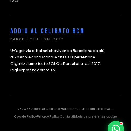
FAQ
ADDIO AL CELIBATO BCN
BARCELLONA · DAL 2017
Un'agenzia di Italiani che vivono a Barcellona da più
di 20 anni e conoscono la città alla perfezione.
Organizziamo feste SOLO a Barcellona, dal 2017.
Miglior prezzo garantito.
©
2026
Addio al Celibato Barcellona. Tutti i diritti riservati.
Cookie Policy
Privacy Policy
Contatti
Modifica preferenze cookie