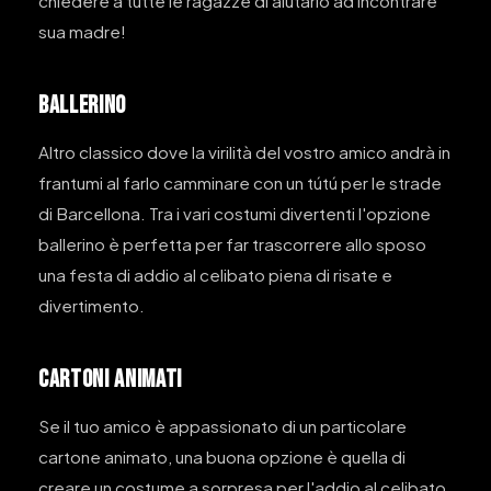
chiedere a tutte le ragazze di aiutarlo ad incontrare
sua madre!
BALLERINO
Altro classico dove la virilità del vostro amico andrà in
frantumi al farlo camminare con un tútú per le strade
di Barcellona. Tra i vari costumi divertenti l'opzione
ballerino è perfetta per far trascorrere allo sposo
una festa di addio al celibato piena di risate e
divertimento.
CARTONI ANIMATI
Se il tuo amico è appassionato di un particolare
cartone animato, una buona opzione è quella di
creare un costume a sorpresa per l'addio al celibato